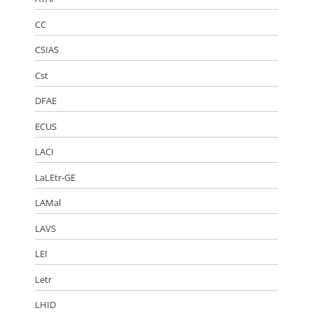
CC
CSIAS
Cst
DFAE
ECUS
LACI
LaLEtr-GE
LAMal
LAVS
LEI
Letr
LHID