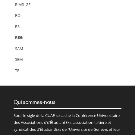
RIASI-GE
RO
RS
RSG
SAM
SEM
TF
Qui sommes-nous
Sous le sigle de la
CUAE
se cache la Conférence Universitaire
des Associations d’d’ÉtudiantExs, association faîtière et
syndicat des d’ÉtudiantExs de l’Université de Genève, et leur