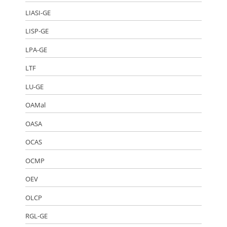
LIASI-GE
LISP-GE
LPA-GE
LTF
LU-GE
OAMal
OASA
OCAS
OCMP
OEV
OLCP
RGL-GE