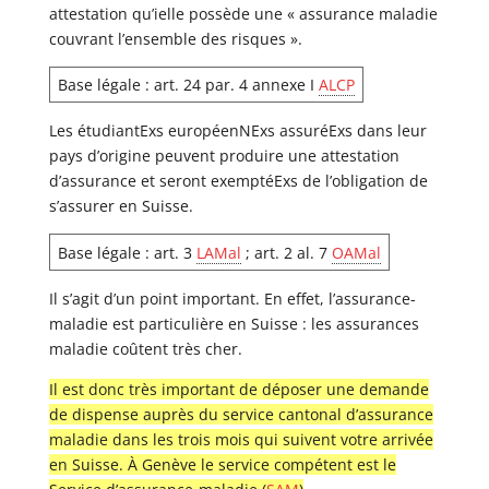
attestation qu’ielle possède une « assurance maladie
couvrant l’ensemble des risques ».
Base légale : art. 24 par. 4 annexe I
ALCP
Les étudiantExs européenNExs assuréExs dans leur
pays d’origine peuvent produire une attestation
d’assurance et seront exemptéExs de l’obligation de
s’assurer en Suisse.
Base légale : art. 3
LAMal
; art. 2 al. 7
OAMal
Il s’agit d’un point important. En effet, l’assurance-
maladie est particulière en Suisse : les assurances
maladie coûtent très cher.
Il est donc très important de déposer une demande
de dispense auprès du service cantonal d’assurance
maladie dans les trois mois qui suivent votre arrivée
en Suisse. À Genève le service compétent est le