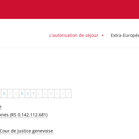
L'autorisation de séjour
Extra-Europé
O
P
Q
R
S
T
U
V
W
X
Y
Z
e
onnes (RS 0.142.112.681)
 Cour de justice genevoise