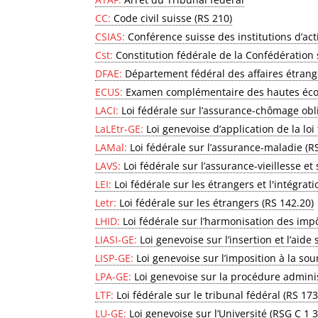
CC:
Code civil suisse (RS 210)
CSIAS:
Conférence suisse des institutions d’act
Cst:
Constitution fédérale de la Confédération 
DFAE:
Département fédéral des affaires étran
ECUS:
Examen complémentaire des hautes éco
LACI:
Loi fédérale sur l’assurance-chômage oblig
LaLEtr-GE:
Loi genevoise d’application de la loi
LAMal:
Loi fédérale sur l’assurance-maladie (R
LAVS:
Loi fédérale sur l’assurance-vieillesse et
LEI:
Loi fédérale sur les étrangers et l'intégrati
Letr:
Loi fédérale sur les étrangers (RS 142.20)
LHID:
Loi fédérale sur l’harmonisation des im
LIASI-GE:
Loi genevoise sur l’insertion et l’aide 
LISP-GE:
Loi genevoise sur l’imposition à la s
LPA-GE:
Loi genevoise sur la procédure adminis
LTF:
Loi fédérale sur le tribunal fédéral (RS 17
LU-GE:
Loi genevoise sur l’Université (RSG C 1 3