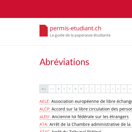
permis-etudiant.ch
Le guide de la paperasse étudiante
Abréviations
ALL
0-9
A
B
C
D
E
F
G
H
I
J
K
L
M
N
AELE:
Association européenne de libre échang
ALCP:
Accord sur la libre circulation des pers
aLEtr:
Ancienne loi fédérale sur les étrangers
ATA:
Arrêt de la Chambre administrative de la
ATAF:
Arrêt du Tribunal fédéral