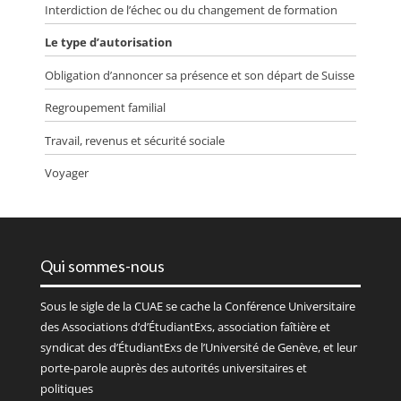
Interdiction de l’échec ou du changement de formation
Le type d’autorisation
Obligation d’annoncer sa présence et son départ de Suisse
Regroupement familial
Travail, revenus et sécurité sociale
Voyager
Qui sommes-nous
Sous le sigle de la
CUAE
se cache la Conférence Universitaire
des Associations d’d’ÉtudiantExs, association faîtière et
syndicat des d’ÉtudiantExs de l’Université de Genève, et leur
porte-parole auprès des autorités universitaires et
politiques