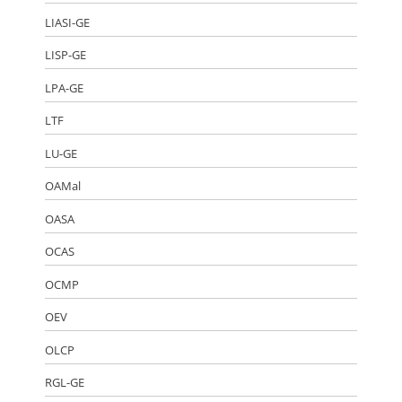
LIASI-GE
LISP-GE
LPA-GE
LTF
LU-GE
OAMal
OASA
OCAS
OCMP
OEV
OLCP
RGL-GE