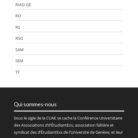
RIASI-GE
RO
RS
RSG
SAM
SEM
TF
Qui sommes-nous
Sous le sigle de la
CUAE
se cache la Conférence Universitaire
des Associations d’d’ÉtudiantExs, association faîtière et
syndicat des d’ÉtudiantExs de l’Université de Genève, et leur