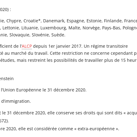
020) :
ie, Chypre, Croatie*, Danemark, Espagne, Estonie, Finlande, Franc
ie, Lettonie, Lituanie, Luxembourg, Malte, Norvège, Pays-Bas, Pologn
ie, Slovaquie, Slovénie, Suède.
icient de l’
ALCP
depuis 1er janvier 2017. Un régime transitoire
lité au marché du travail. Cette restriction ne concerne cependant 
r études, mais restreint les possibilités de travailler plus de 15 heu
enstein
té l’Union Européenne le 31 décembre 2020.
e d’immigration.
le 31 décembre 2020, elle conserve ses droits qui sont dits « acqui
672).
re 2020, elle est considérée comme « extra-européenne ».