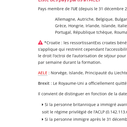
Pays membre de l’
UE
(depuis le 31 décembre 2
Allemagne, Autriche, Belgique, Bulgar
Grèce, Hongrie, Irlande, Islande, Ital
Portugal, République tchèque, Rouman
*Croatie : les ressortissantExs croates bénéf
s’applique qui restreint cependant l’accessibi
le droit l’octroi de l’autorisation de séjour pou
par semaine durant la formation.
AELE
: Norvège, Islande, Principauté du Liecht
Brexit
: Le Royaume-Uni a officiellement quit
Il convient de distinguer en fonction de la dat
Si la personne britannique a immigré avant 
soit le régime privilégié de l’ACLP (0.142.113.
Si la personne immigre après le 31 décemb