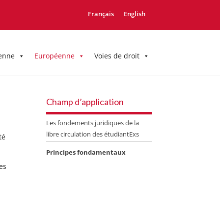
Français
English
enne
Européenne
Voies de droit
Champ d’application
Les fondements juridiques de la
libre circulation des étudiantExs
té
Principes fondamentaux
es