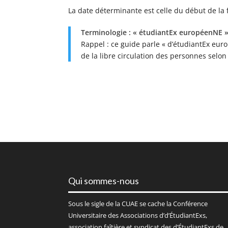
La date déterminante est celle du début de la 
Terminologie : « étudiantEx européenNE 
Rappel : ce guide parle « d’étudiantEx euro
de la libre circulation des personnes selon
Qui sommes-nous
Sous le sigle de la
CUAE
se cache la Conférence
Universitaire des Associations d’d’ÉtudiantExs,
association faîtière et syndicat des d’ÉtudiantExs de