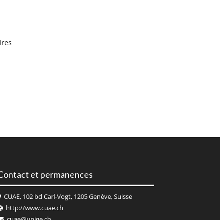
ires
Contact et permanences
CUAE, 102 bd Carl-Vogt, 1205 Genève, Suisse
http://www.cuae.ch
cuae@unige.ch