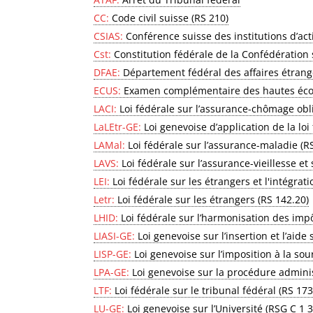
CC:
Code civil suisse (RS 210)
CSIAS:
Conférence suisse des institutions d’act
Cst:
Constitution fédérale de la Confédération 
DFAE:
Département fédéral des affaires étran
ECUS:
Examen complémentaire des hautes éco
LACI:
Loi fédérale sur l’assurance-chômage oblig
LaLEtr-GE:
Loi genevoise d’application de la loi
LAMal:
Loi fédérale sur l’assurance-maladie (R
LAVS:
Loi fédérale sur l’assurance-vieillesse et
LEI:
Loi fédérale sur les étrangers et l'intégrati
Letr:
Loi fédérale sur les étrangers (RS 142.20)
LHID:
Loi fédérale sur l’harmonisation des im
LIASI-GE:
Loi genevoise sur l’insertion et l’aide 
LISP-GE:
Loi genevoise sur l’imposition à la s
LPA-GE:
Loi genevoise sur la procédure adminis
LTF:
Loi fédérale sur le tribunal fédéral (RS 17
LU-GE:
Loi genevoise sur l’Université (RSG C 1 3