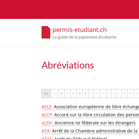
permis-etudiant.ch
Le guide de la paperasse étudiante
Abréviations
ALL
0-9
A
B
C
D
E
F
G
H
I
J
K
L
M
N
AELE:
Association européenne de libre échang
ALCP:
Accord sur la libre circulation des pers
aLEtr:
Ancienne loi fédérale sur les étrangers
ATA:
Arrêt de la Chambre administrative de la
ATAF:
Arrêt du Tribunal fédéral