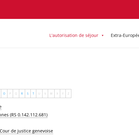
L'autorisation de séjour
Extra-Europé
O
P
Q
R
S
T
U
V
W
X
Y
Z
e
onnes (RS 0.142.112.681)
 Cour de justice genevoise