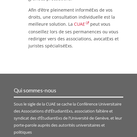
Afin d’être pleinement informéExs de vos
droits, une consultation individuelle est la
meilleure solution. La
CUAE
peut vous
conseillez lors de ses permanences ou vous
rediriger vers des associations, avocatExs et
juristes spécialiséExs.
Qui sommes-nous
Sous le sigle de la
CUAE
se cache la Conférence Universitaire
des Associations d’d’ÉtudiantExs, association faîtière et
syndicat des d’ÉtudiantExs de l’Université de Genève, et leur
porte-parole auprès des autorités universitaires et
politiques